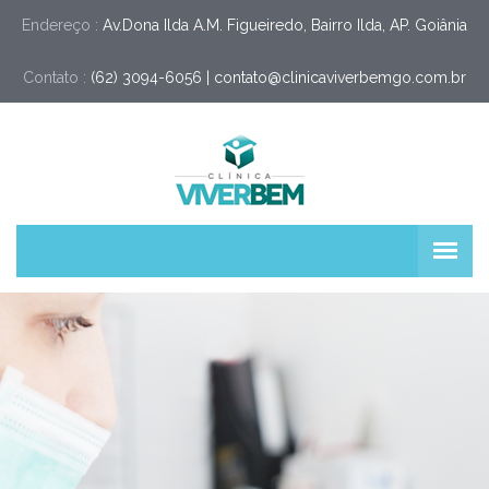
Endereço :
Av.Dona Ilda A.M. Figueiredo, Bairro Ilda, AP. Goiânia
Contato :
(62) 3094-6056 | 
contato@clinicaviverbemgo.com.br